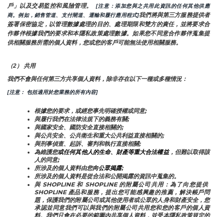
戶」以及交易監控和風險管理。 
 [注意：添加您與之共用此資訊的任何其他供應
我們將與第三方服務提供者
商。例如，銷售管道、支付閘道、運輸和履行應用程式]
簽署保密協定，以管理數據處理的目的、處理期限和雙方的責任，並將要求合
作夥伴根據我們的要求和本隱私政策處理數據。如果您不同意合作夥伴蒐集提
供相關服務所需的個人資料，您或您的客戶可能無法使用相關服務。
（2） 共用
我們不會與任何第三方共享個人資料，除非存在以下一種或多種情況：
[注意： 包括適用於您業務的所有內容]
根據您的要求，或經您事先明確授權或同意;
與履行我們在法律法規下的義務有關;
與國家安全、國防安全直接相關的;
與公共安全、公共衛生和重大公共利益直接相關的;
與刑事偵查、起訴、審判和執行直接相關;
為維護您
或任何其他人的生命、財產等重大合法權益
，但難以取得該
人的同意;
所涉及的個人資料由您
向公眾揭露
;
所涉及的個人資料是從合法和公開揭露的資訊中蒐集的。
與 SHOPLINE 和 SHOPLINE 的附屬公司共用：為了向您提供 
SHOPLINE 產品和服務，提出您可能感興趣的推薦，解決帳戶問
題，保護我們的附屬公司或其他使用者或公眾的人身和財產安全，您
承認並同意我們可以與我們的附屬公司共用您和您的客戶的個人資
料。我們只會在必要的範圍內共享個人資料，並受本隱私政策規定的