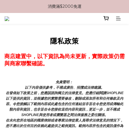
消費滿$2000免運
消費滿$2000免運
新註冊會員即享$100優惠券
消費滿$2000免運
隱私政策
商店建置中，以下資訊為尚未更新，實際政策仍需
與商家聯繫確認。
免責聲明： 
以下內容僅供參考，不構成廣告、招攬或法律建議。
在發佈如下政策之前，您應該諮詢獨立的法律意見。您應仔細閱讀SHOPLINE
以下提供的資訊，並根據您的實際需要修改，刪除或添加所有和任何條款及內
容。令您接觸以下範例內容或此處包含的任何連結並非旨在令您使用或傳輸此
類內容和資訊，也非旨在令您接收這些內容和資訊，更近一步，並不構成
SHOPLINE與使用者或瀏覽器
之
間法律服務之委任關係。
在未向您所在地區的職業律師或者專業法律從業人員尋求法律意見的情況下，
您不應出於任何目的依賴此處提供之範例資訊。範例內容所包含的資訊僅作為