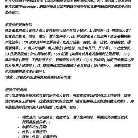
的社交媒體/社交網路頁面（或其相關商店或對應的應用程式）時，我們還可能通過自
動方式或使用cookie，網路伺服器日誌和網路信標等技術蒐集有關您的設備或使用的
某些資訊。
您提供的資訊類別
商店蒐集您個人資料之個人資料類別可能包括以下類別：1. 識別類 - (1) 辨識個人者 ( 
如會員之姓名、地址、電話、電子郵件等 )；(2) 辨識財務者 ( 如信用卡或金融機構帳
戶資訊等 )；(3) 政府資料中之辨識者 ( 如身分證統一編號、統一證號、稅籍編號、護
照號碼等 )。2. 個人特徵類 - 個人描述 ( 如性別、出生年月日、尺寸等 )。3.社會情況 – 
(1) 住家及設施 ( 如住所地址等 )；(2) 財產（如所有或具有其他權利之動產等）；(3) 
移民情形 ( 護照、工作許可文件、居留證明文件等 )；(4) 生活格調 ( 如使用消費品之種
類及服務之細節等 )；(5) 慈善機構或其他團體之會員資格 ( 如社團法人、俱樂部或其
他志願團體參與者紀錄等 )。
[注意：請務必列出適用於您業務的所有內容]
您提供的資訊
時
您可以選擇以多種方式向我們提供個人資料，例如當您在我們的商店上註冊
，或在
我們的商店上購物時，或通過我們的社交媒體（或其相關商店或對應的擴充功能）。您
可能提供給我們的個人資料類型（如適用）包括：
聯繫資訊（例如姓名、郵政地址、電子郵件地址、手機或其他電話號碼、
行動服務提供者）;
年齡和出生日期;
性別，首選語言;
種族，性別，首選語言;