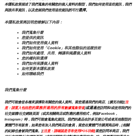
本隱私政策描述了我們蒐集的有關您的個人資料的類型，我們如何使用這些資訊，我們
的
選擇。
與誰共享資訊，以及您就我們使用這些資訊
可行
本隱私政策將説明您瞭解以下內容：
我們蒐集什麼
您提供的資訊
我們如何使用個人資料
我們如何使用「Cookie」和其他類似的追蹤技術
我們如何處理、共用、轉讓和揭露個人資料
您的權利和選擇
我們如何保護個人資料
如何更新本隱私政策
如何聯絡我們
我們蒐集什麼
我們可能會從各種來源獲取有關您的個人資料。當您通過我們的商店、[擴充功能][
注
您的業務所適用的所有
或通過
意：請置入包括
數據蒐集管道
]
您訪問和/或使用我們的
社交媒體/社交網路頁面（或其相關商店或對應的應用程式，例如Facebook，
Instagram）時，我們可能會蒐集此資訊。我們的產品在許多百貨公司或者其他類型的
實體門市有販售，如果您有加入我們商店的會員，當您在實體門市購買商品時，[相關
的紀錄也會被我們蒐集。]
[注意：請確認是否有使用POS功能]
當您訪問本商店，我們