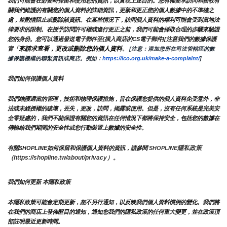
我們可能會在必要時保留和使用您的資訊，以實現上述目的。您有權要求訪問和接收有
關我們維護的有關您的個人資料的詳細資訊，更新和更正您的個人數據中的不準確之
處，並酌情阻止或刪除該資訊。在某些情況下，訪問個人資料的權利可能會受到當地法
律要求的限制。在授予訪問許可權或進行更正之前，我們可能會採取合理的步驟來驗證
您的身份。您可以通過發送電子郵件至{插入商店的CS電子郵件][注意我們的數據保護
來請求查看，更改或刪除您的個人資料
官「
。
 [注意：添加您所在司法管轄區的數
據保護機構的聯繫資訊或商店。例如：
https://ico.org.uk/make-a-complaint/
]
我們如何保護個人資料
我們維護適當的管理，技術和物理保護措施，旨在保護您提供的個人資料免受意外，非
法或未經授權的破壞，丟失，更改，訪問，揭露或使用。但是，沒有任何系統是完美安
全零疑慮的，我們不能保證有關您的資訊在任何情況下都將保持安全，包括您的數據在
傳輸給我們期間的安全性或您行動裝置上數據的安全性。
隱私政策 
有關SHOPLINE如何保留和保護個人資料的資訊，請參閱 
SHOPLINE
（https://shopline.tw/about/privacy）。 
我們如何更新 本隱私政策 
本隱私政策可能會定期更新，恕不另行通知，以反映我們個人資料慣例的變化。我們將
在我們的商店上發佈醒目的通知，通知您我們的隱私政策的任何重大變更，並在政策頂
部註明最近更新時間。