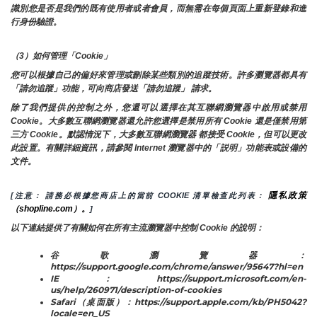
識別您是否是我們的既有使用者或者會員，而無需在每個頁面上重新登錄和進
行身份驗證。
（3）如何管理「Cookie」
您可以根據自己的偏好來管理或刪除某些類別的追蹤技術。許多瀏覽器都具有
「請勿追蹤」功能，可向商店發送「請勿追蹤」 請求。
除了我們提供的控制之外，您還可以選擇在其互聯網瀏覽器中啟用或禁用
Cookie。大多數互聯網瀏覽器還允許您選擇是禁用所有 Cookie 還是僅禁用第
三方 Cookie。默認情況下，大多數互聯網瀏覽器 都接受 Cookie，但可以更改
此設置。有關詳細資訊，請參閱 Internet 瀏覽器中的「説明」功能表或設備的
文件。
隱私政策
[注意： 請務必根據您商店上的當前 COOKIE 清單檢查此列表： 
（shopline.com）。
]
以下連結提供了有關如何在所有主流瀏覽器中控制 Cookie 的說明：
谷歌瀏覽器：
https://support.google.com/chrome/answer/95647?hl=en
IE：https://support.microsoft.com/en-
us/help/260971/description-of-cookies
Safari（桌面版）：https://support.apple.com/kb/PH5042?
locale=en_US