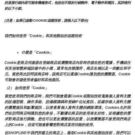
的直接行銷內容可能有幾種形式，包括但不限於行銷郵件、電子郵件和簡訊，其詳情列
於以下小節。
[注意：如果已啟動 COOKIE/追蹤技術，請插入以下部分]
我們如何使用「Cookie」和其他類似的追蹤技術
什麼是「Cookie」
Cookie是商店伺服器在登錄商店或瀏覽商店內容時存儲在您的電腦，手機或任
何其他智慧終端設備中的小檔，通常包含標識符，商店名稱以及一些數位和字
元。當您再次訪問該商店時，該商店可以通過Cookie識別您的瀏覽器。Cookie 
可能會存儲使用者偏好和其他資訊。
（2） 如何使用「Cookie」
當您使用我們的商店時，我們可能會通過Cookie或類似技術蒐集個人資料主體
的設備型號、操作系統、設備標識碼和登錄IP位址資訊，並緩存個人資料主體
的瀏覽資訊和點擊資訊，以便查看個人資料主體的網路環境。Cookies允許我
們在訪問商店時識別您的身份，不斷優化商店的使用者友好性，並根據您的需
求對商店進行調整。您也可以更改瀏覽器的設置，以便瀏覽器不接受我們商店
上的Cookie，但這可能會影響您對商店某些功能的使用。
在SHOPLINE中我們所建立的商店上，藉助Cookie和其他類似技術，我們可以