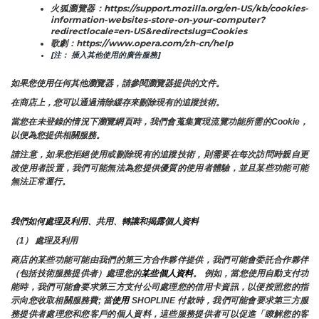
火狐瀏覽器：https://support.mozilla.org/en-US/kb/cookies-
information-websites-store-on-your-computer?
redirectlocale=en-US&redirectslug=Cookies
歌劇：https://www.opera.com/zh-cn/help
[注： 插入其他使用的廣告服務]
如果您使用任何其他瀏覽器，請參閱瀏覽器提供的文件。
在商店上，您可以通過清除緩存來刪除現有的追蹤技術。
當您在未登錄的情況下瀏覽網頁時，我們會蒐集實現流覽功能所需的Cookie，
以便為您提供相關服務。
請注意，如果您拒絕使用或刪除現有的追蹤技術，則需要在每次訪問時親自更
改使用者設置，我們可能無法為您提供優質的使用者體驗，並且某些功能可能
無法正常運行。
我們如何處理及利用、共用、轉讓和揭露個人資料
（1） 處理及利用
商店的某些功能可能由我們的第三方合作夥伴提供，我們可能會委託合作夥伴
（包括技術服務提供者）處理您的
某些個人資料
。 例如，當您使用自動支付功
能時，我們可能會要求第三方支付公司處理您的信用卡資訊，以便按照您的指
示向您收取相關服務費; 當
使用 
SHOPLINE 付款時，我們可能會要求第三方服
務提供者處理您和您客戶的個人資料，這些服務提供者可以促進「瞭解您的客