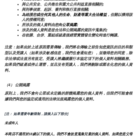
與公共安全、公共衛生和重大公共利益直接相關的;
與刑事偵查、起訴、審判和執行直接相關;
為維護您
或任何其他人的生命、財產等重大合法權益
，但難以獲得該
人的授權同意;
所涉及的個人資料由您
向公眾揭露
;
涉及的個人資料是從合法和公開揭露的資訊中蒐集的;
在收購、合併、重組或破產後經營實體發生變化時進行轉讓。
注意：如果由於上述原因需要傳輸，我們將在傳輸之前告知您資訊的目的和類
型以及受讓人（如果涉及敏感信息，我們也會通知您），並徵得您的同意，除
非法律或法規另有規定。受讓人將繼續履行本協定項下的個人資料相關義務。
如果我們破產或停止運營，並且沒有受讓人，我們將刪除或匿名化您的個人資
料。
（4） 公開揭露
原則上，我們不會向公眾或未定義的群體揭露您的個人資料，但我們可能會根
據我們與您的協定或適用的法律法規揭露您的個人資料。
[注： 如果需要年齡限制，請插入以下部分]
未成年人
本商店不適用於18歲以下的個人。我們不會故意蒐集兒童的個人資料。如果您是父母