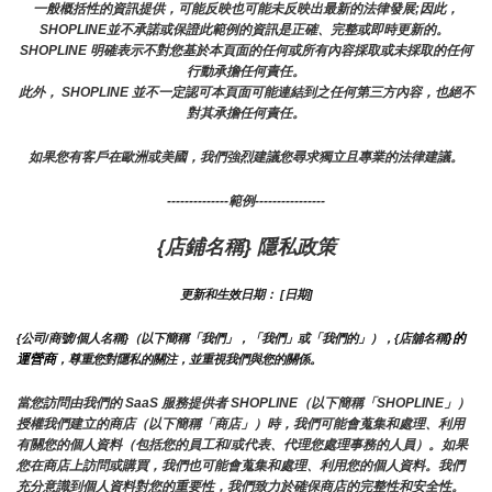
一般概括性的資訊提供，可能反映也可能未反映出最新的法律發展;因此，
SHOPLINE並不承諾或保證此範例的資訊是正確、完整或即時更新的。 
SHOPLINE 明確表示不對您基於本頁面的任何或所有內容採取或未採取的任何
行動承擔任何責任。
此外， SHOPLINE 並不一定認可本頁面可能連結到之任何第三方內容，也絕不
對其承擔任何責任。
如果您有客戶在歐洲或美國，我們強烈建議您尋求獨立且專業的法律建議。
--------------範例----------------
{店鋪名稱} 隱私政策
更新和生效日期： [日期]
}的
{公司/商號/個人名稱}（以下簡稱「我們」，「我們」或「我們的」），{店舖名稱
運營商
，尊重您對隱私的關注，並重視我們與您的關係。 
當您訪問由我們的 SaaS 服務提供者 SHOPLINE（以下簡稱「SHOPLINE」）
授權我們建立的商店（以下簡稱「商店」）時，我們可能會蒐集和處理、利用
有關您的個人資料（包括您的員工和/或代表、代理您處理事務的人員）。如果
您在商店上訪問或購買，我們也可能會蒐集和處理、利用您的個人資料。我們
充分意識到個人資料對您的重要性，我們致力於確保商店的完整性和安全性。