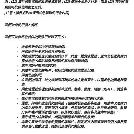
為；(11) 履行條款與細則及退換貨政策；(12) 依法令所為之行為；以及 (13) 其他於蒐
集當時取得您同意之目的。
[注意：請務必列出適用於您業務的所有內容]
我們如何使用個人資料
我們可能會將您提供的資訊用於以下目的：
向您發送促銷內容或其他通信;
向您提供所要求的信息和服務;
與您聯繫以跟進或確認您的訂單，約會，退貨或退款，並向您發送與我們
提供給您的產品和服務相關的其他非行銷通信;
處理您的付款和/或交易;
創建和管理您的帳戶，包括訪問您的購買歷史記錄;
回復您的詢問;
在我們的商店、社交媒體商店和其他地方定製廣告，以滿足您的興趣和歷
史;
與您溝通並管理您參與的特殊活動、競賽、抽獎、活動（如有）、調查和
其他優惠;
操作並與您就我們的社交網路或[移動應用程式]進行溝通;
運營、評估和改進我們的業務（包括開發新產品和服務，增強和改進我們
的產品和服務，管理我們的溝通，分析我們的產品，執行市場研究、數據
分析和客戶關係管理計劃，以及執行會計、審計和其他內部職能）;
遵守適用的法律要求、相關行業標準和我們的政策;
為避免重複並確保您的資訊的準確性，請定期在內部或通過我們的服務提
供者進行數據清理，鏈接或合併我們的記錄。