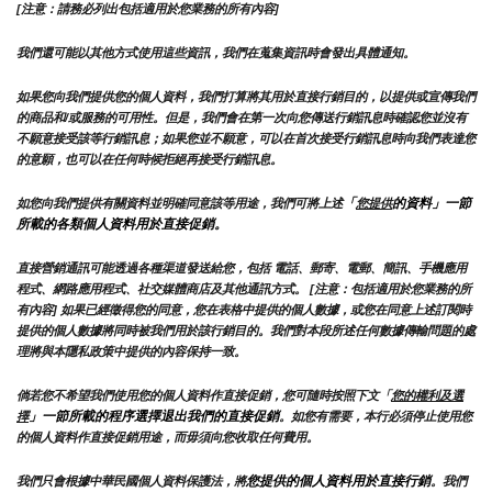
[注意：請務必列出包括適用於您業務的所有內容]
我們還可能以其他方式使用這些資訊，我們在蒐集資訊時會發出具體通知。
如果您向我們提供您的個人資料，我們打算將其用於直接行銷目的，以提供或宣傳我們
的商品和/或服務的可用性。但是，我們會在第一次向您傳送行銷訊息時確認您並沒有
不願意接受該等行銷訊息；如果您並不願意，可以在首次接受行銷訊息時向我們表達您
的意願，也可以在任何時候拒絕再接受行銷訊息。
「
的資料」一節
如您向我們提供有關資料並明確同意該等用途，我們可將上述
您提供
所載的各類個人資料用於直接促銷。
直接營銷通訊可能透過各種渠道發送給您，包括 電話、郵寄、電郵、簡訊、手機應用
程式、網路應用程式、社交媒體商店及其他通訊方式。 [注意：包括適用於您業務的所
有內容] 如果已經徵得您的同意，您在表格中提供的個人數據，或您在同意上述訂閱時
提供的個人數據將同時被我們用於該行銷目的。我們對本段所述任何數據傳輸問題的處
理將與本隱私政策中提供的內容保持一致。
倘若您不希望我們使用您的個人資料作直接促銷，您可隨時按照下文「
您的權利及選
」一節所載的程序選擇退出我們的直接促銷
擇
。如您有需要，本行必須停止使用您
的個人資料作直接促銷用途，而毋須向您收取任何費用。
您提供的個人資料用於直接行銷
我們只會根據中華民國個人資料保護法，將
。我們