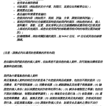
使用者名稱和密碼
付款資訊（例如您的支付卡號、到期日、送貨位址和帳單位址）;
購買歷史記錄;
產品偏好和溝通管道偏好;
您提供的內容（例如照片、視頻、評論、文章、調查回復和評論）;
當您訪問我們的社交媒體頁面時提供給我們的資訊（例如您的姓名、個人
資料圖片、喜歡、位置、朋友清單以及社交媒體網路或應用程式註冊頁面
上描述的其他資訊，或您在使用我們的移動應用程式時的地理位置詳細資
訊）;
設備標識碼，例如有關設備的資訊，如 MAC 位址、IP 位址或其他在線標
識碼。
[注意：請務必列出適用於您業務的所有內容]
您自願向我們提供您的個人資料，但如果您不提供您的個人資料，則可能無法獲得某些
服務和促銷活動。
我們為什麼蒐集您的個人資料
商店蒐集個人資料的特定目的皆是為了向您提供商品或服務，包括但不限於提供：(1) 
消費者、客戶管理與服務；(2) 消費者保護；(3) 網路購物及其他電子商務服務；(4) 驗
證您的個人身份 ( 如以保護您免於詐欺等犯罪行為 )；(5) 解決各種類型之爭議 ( 包括但
不限於消費糾紛、智慧財產權爭議等 )； (6) 增進安全交易行為；(7) 收取債務； (8) 通
知您商業機會、產品、服務及更新；(9) 偵測並保護您及商店免於錯誤、詐欺或其他犯
罪行為，並監測遵法風險；(10) 調查針對個人安全、財產安全及違約之潛在不法行