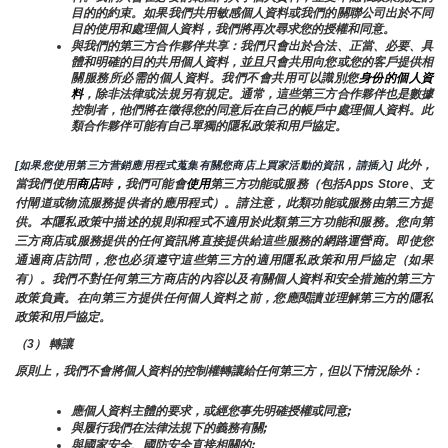
目的的約束。如果我們共用敏感個人資料或我們的關聯公司出於不同
目的使用和處理個人資料，我們將再次尋求您的授權和同意。
與我們的第三方合作夥伴共享：我們只會出於合法、正當、必要、具
體和明確的目的共用個人資料，並且只會共用向您或您的客戶提供相
關服務所必需的個人資料。我們不會共用可以識別您
身份的個人資
料
，除非法律或法規另有規定。通常，這些第三方合作夥伴也是數據
控制者，他們將在徵得您的同意后在自己的帳戶中處理個人資料。此
類合作夥伴可能有自己單獨的隱私政策和用戶協定。
 此外，
[如果您使用第三方营銷應用程式蒐集有關您商店上買家活動的資訊，請插入]
當我們使用
商店
時
，
我們可能會
使用
第三方功能或服務（包括Apps Store、支
付閘道或物流服務提供者的應用程式）。請注意，此類功能或服務由第三方提
供。本隱私政策中描述的規則和程式不適用於此類第三方功能和服務。您向第
三方商店或服務提供的任何資訊將直接提供給這些服務的網路運營商。即使您
通過商店訪問，您也必須遵守這些第三方的適用隱私政策和用戶協定（如果
有）。我們不對任何第三方商店的內容以及有關個人資料和安全措施的第三方
政策負責。在向第三方提供任何個人資料之前，您應閱讀並理解第三方的隱私
政策和用戶協定。
（3） 轉讓
原則上，我們不會將個人資料的控制權轉讓給任何第三方，但以下情況除外：
應個人資料主體的要求，或經您事先明確授權或同意;
與履行我們在法律法規下的義務有關;
與國家安全、國防安全直接相關的;