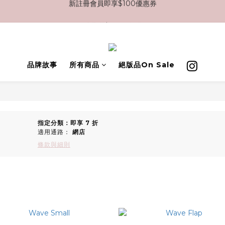
消費滿$2000免運
消費滿$2000免運
新註冊會員即享$100優惠券
消費滿$2000免運

品牌故事
所有商品
絕版品On Sale
指定分類：即享 7 折
適用通路：
網店
條款與細則