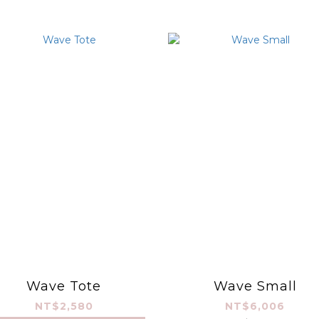
Wave Tote
Wave Small
NT$2,580
NT$6,006